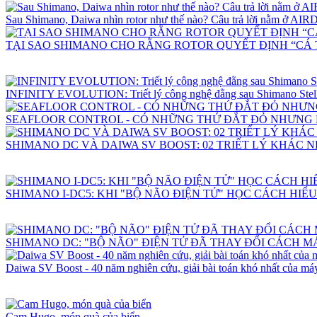
Sau Shimano, Daiwa nhìn rotor như thế nào? Câu trả lời nằm ở 
TẠI SAO SHIMANO CHO RẰNG ROTOR QUYẾT ĐỊNH “CÁ 
INFINITY EVOLUTION: Triết lý công nghệ đằng sau Shimano Stell
SEAFLOOR CONTROL - CÓ NHỮNG THỨ ĐẮT ĐỎ NHƯNG
SHIMANO DC VÀ DAIWA SV BOOST: 02 TRIẾT LÝ KHÁC 
SHIMANO I-DC5: KHI "BỘ NÃO ĐIỆN TỬ" HỌC CÁCH HIỂ
SHIMANO DC: "BỘ NÃO" ĐIỆN TỬ ĐÃ THAY ĐỔI CÁCH 
Daiwa SV Boost - 40 năm nghiên cứu, giải bài toán khó nhất của máy
Cam Hugo, món quà của biển