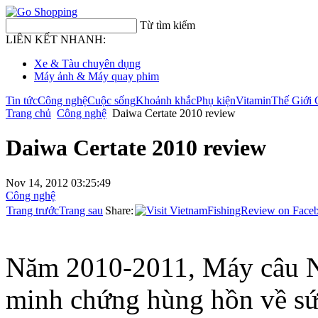
Từ tìm kiếm
LIÊN KẾT NHANH:
Xe & Tàu chuyên dụng
Máy ảnh & Máy quay phim
Tin tức
Công nghệ
Cuộc sống
Khoảnh khắc
Phụ kiện
Vitamin
Thế Giới 
Trang chủ
Công nghệ
Daiwa Certate 2010 review
Daiwa Certate 2010 review
Nov 14, 2012 03:25:49
Công nghệ
Trang trước
Trang sau
Share:
Năm 2010-2011, Máy câu Ne
minh chứng hùng hồn về sứ