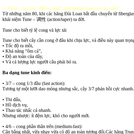
1. Tune – tại sao “điểm cong” mới là trái tim của cây cần?
Từ những năm 80, khi các hãng Đài Loan bắt đầu chuyển từ fiberglas
khái niệm Tune – 调性 (action/taper) ra đời.
Tune cho biết tỷ lệ cong và lực tải
Tune cho biết cây cần cong ở đâu khi chịu lực, và điều này quan trọ
• Tốc độ ra mồi,
• Khả năng “ôm cá”,
• Độ an toàn của dây,
• Và cả lượng lực người câu phải bỏ ra.
Ba dạng tune kinh điển:
• 3/7 – cong 1/3 đầu (fast action):
Tương tự một lưỡi dao mỏng nhưng sắc, cây 3/7 phản hồi cực nhanh.
• Thi đấu,
• Hồ dịch vụ,
• Thao tác nhấc cá nhanh.
Nhưng nhược: ít đệm lực, khó cho người mới.
• 4/6 – cong phần thân trên (medium-fast):
Cân bằng nhất, vừa nhạy vừa có độ an toàn tương đối.Các hãng Tru