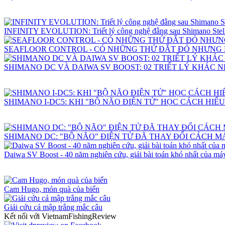
INFINITY EVOLUTION: Triết lý công nghệ đằng sau Shimano Stell
SEAFLOOR CONTROL - CÓ NHỮNG THỨ ĐẮT ĐỎ NHƯNG
SHIMANO DC VÀ DAIWA SV BOOST: 02 TRIẾT LÝ KHÁC 
SHIMANO I-DC5: KHI "BỘ NÃO ĐIỆN TỬ" HỌC CÁCH HIỂ
SHIMANO DC: "BỘ NÃO" ĐIỆN TỬ ĐÃ THAY ĐỔI CÁCH 
Daiwa SV Boost - 40 năm nghiên cứu, giải bài toán khó nhất của máy
Cam Hugo, món quà của biển
Giải cứu cá mập trắng mắc câu
Kết nối với VietnamFishingReview