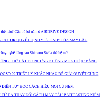
hư thế nào? Câu trả lời nằm ở AIRDRIVE DESIGN
G ROTOR QUYẾT ĐỊNH “CÁ TÍNH” CỦA MÁY CÂU
g nghệ đằng sau Shimano Stella thế hệ mới
NHỮNG THỨ ĐẮT ĐỎ NHƯNG KHÔNG MUA ĐƯỢC BẰNG
OOST: 02 TRIẾT LÝ KHÁC NHAU ĐỂ GIẢI QUYẾT CÙNG
O ĐIỆN TỬ" HỌC CÁCH HIỂU MỌI CÚ NÉM
N TỬ ĐÃ THAY ĐỔI CÁCH MÁY CÂU BAITCASTING KIỂM