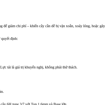
để giảm chi phí – khiến cây cần dễ bị vặn xoắn, xoáy lóng, hoặc gãy
 quyết định:
Lực tải là giá trị khuyến nghị, không phải thử thách.
àn.
 cây 6H tune 3/7 với Top 1.6mm và Base lớn.