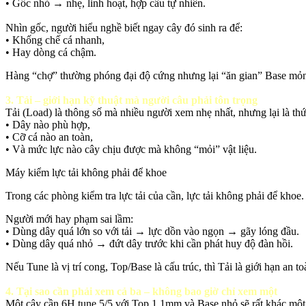
• Gốc nhỏ → nhẹ, linh hoạt, hợp câu tự nhiên.
Nhìn gốc, người hiểu nghề biết ngay cây đó sinh ra để:
• Khống chế cá nhanh,
• Hay dòng cá chậm.
Hàng “chợ” thường phóng đại độ cứng nhưng lại “ăn gian” Base mỏng 
3. Tải – giới hạn kỹ thuật mà người câu phải tôn trọng
Tải (Load) là thông số mà nhiều người xem nhẹ nhất, nhưng lại là thứ
• Dây nào phù hợp,
• Cỡ cá nào an toàn,
• Và mức lực nào cây chịu được mà không “mỏi” vật liệu.
Máy kiểm lực tải không phải để khoe
Trong các phòng kiểm tra lực tải của cần, lực tải không phải để khoe. 
Người mới hay phạm sai lầm:
• Dùng dây quá lớn so với tải → lực dồn vào ngọn → gãy lóng đầu.
• Dùng dây quá nhỏ → đứt dây trước khi cần phát huy độ đàn hồi.
Nếu Tune là vị trí cong, Top/Base là cấu trúc, thì Tải là giới hạn an to
4. Tại sao cần phải xem cả ba – không bao giờ chỉ xem một
Một cây cần 6H tune 5/5 với Top 1.1mm và Base nhỏ sẽ rất khác một