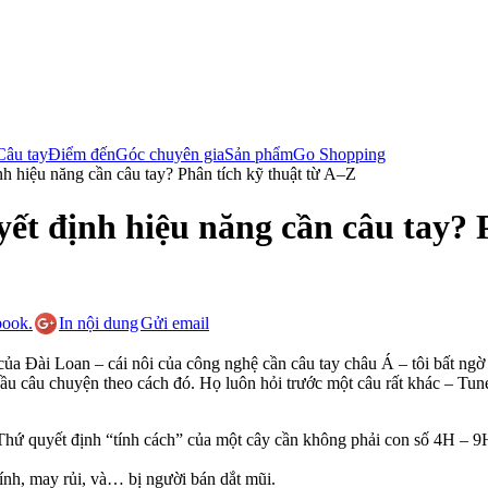
Câu tay
Điểm đến
Góc chuyên gia
Sản phẩm
Go Shopping
h hiệu năng cần câu tay? Phân tích kỹ thuật từ A–Z
yết định hiệu năng cần câu tay? 
In nội dung
Gửi email
của Đài Loan – cái nôi của công nghệ cần câu tay châu Á – tôi bất ng
ầu câu chuyện theo cách đó. Họ luôn hỏi trước một câu rất khác – Tun
i. Thứ quyết định “tính cách” của một cây cần không phải con số 4H – 9
ính, may rủi, và… bị người bán dắt mũi.