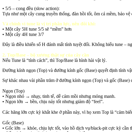
• 5/5 – cong đều (slow action):
Tựa như một cây cung truyền thống, đàn hồi tốt, ôm cá mềm, bảo vệ d
Và chính vì tune là vị trí phân lực, nên đôi khi:
• Một cây 5H tune 5/5 sẽ “mềm” hơn
• Một cây 4H tune 3/7
Đây là điều khiến số H đánh mất tính tuyệt đối. Không hiểu tune – ng
2. Top/Base – bộ xương thật sự của cây cần
Nếu Tune là “tính cách”, thì Top/Base là hình hài vật lý.
Đường kính ngọn (Top) và đường kính gốc (Base) quyết định tính vật
Sự khác nhau vài phần trăm ở đường kính ngọn (Top) và gốc (Base) có
Ngọn (Top)
• Ngọn nhỏ → nhạy, tinh tế, dễ cảm mồi nhưng mỏng manh.
• Ngọn lớn → bền, chịu nảy tốt nhưng giảm độ “feel”.
Các hãng lớn cực kỳ khắt khe ở phần này, vì họ xem Top là “cảm biế
Gốc (Base)
• Gốc lớn → khỏe, chịu lực tốt, vào hồ dịch vụ/black-pit cực kỳ cần th