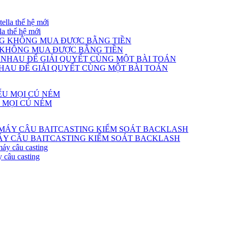
a thế hệ mới
 KHÔNG MUA ĐƯỢC BẰNG TIỀN
NHAU ĐỂ GIẢI QUYẾT CÙNG MỘT BÀI TOÁN
U MỌI CÚ NÉM
MÁY CÂU BAITCASTING KIỂM SOÁT BACKLASH
 câu casting