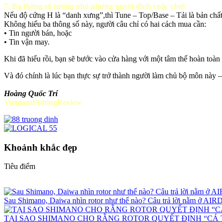
7. Ba thông số tưởng nhỏ nhưng quyết định cuộc chơi
Nếu độ cứng H là “danh xưng”,thì Tune – Top/Base – Tải là bản chất
Không hiểu ba thông số này, người câu chỉ có hai cách mua cần:
• Tin người bán, hoặc
• Tin vận may.
Khi đã hiểu rồi, bạn sẽ bước vào cửa hàng với một tâm thế hoàn toàn 
Và đó chính là lúc bạn thực sự trở thành người làm chủ bộ môn này –
Hoàng Quốc Trí
VietnamFishingReview
Khoảnh khắc đẹp
Tiêu điểm
Sau Shimano, Daiwa nhìn rotor như thế nào? Câu trả lời nằm ở 
TẠI SAO SHIMANO CHO RẰNG ROTOR QUYẾT ĐỊNH “CÁ 