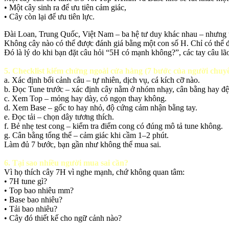
• Một cây sinh ra để ưu tiên cảm giác,
• Cây còn lại để ưu tiên lực.
Đài Loan, Trung Quốc, Việt Nam – ba hệ tư duy khác nhau – nhưng t
Không cây nào có thể được đánh giá bằng một con số H. Chỉ có thể 
Đó là lý do khi bạn đặt câu hỏi “5H có mạnh không?”, các tay câu lã
5. Checklist kiểm chứng ngoài cửa hàng (7 bước của người chuy
a. Xác định bối cảnh câu – tự nhiên, dịch vụ, cá kích cỡ nào.
b. Đọc Tune trước – xác định cây nằm ở nhóm nhạy, cân bằng hay đệ
c. Xem Top – mỏng hay dày, có ngọn thay không.
d. Xem Base – gốc to hay nhỏ, độ cứng cảm nhận bằng tay.
e. Đọc tải – chọn dây tương thích.
f. Bẻ nhẹ test cong – kiểm tra điểm cong có đúng mô tả tune không.
g. Cân bằng tổng thể – cảm giác khi cầm 1–2 phút.
Làm đủ 7 bước, bạn gần như không thể mua sai.
6. Tại sao nhiều người mua sai cần?
Vì họ thích cây 7H vì nghe mạnh, chứ không quan tâm:
• 7H tune gì?
• Top bao nhiêu mm?
• Base bao nhiêu?
• Tải bao nhiêu?
• Cây đó thiết kế cho ngữ cảnh nào?