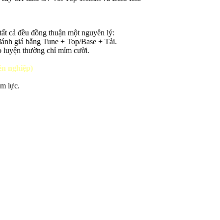
ất cả đều đồng thuận một nguyên lý:
đánh giá bằng Tune + Top/Base + Tải.
o luyện thường chỉ mỉm cười.
ên nghiệp)
m lực.