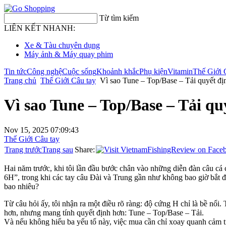
Từ tìm kiếm
LIÊN KẾT NHANH:
Xe & Tàu chuyên dụng
Máy ảnh & Máy quay phim
Tin tức
Công nghệ
Cuộc sống
Khoảnh khắc
Phụ kiện
Vitamin
Thế Giới 
Trang chủ
Thế Giới Câu tay
Vì sao Tune – Top/Base – Tải quyết địn
Vì sao Tune – Top/Base – Tải qu
Nov 15, 2025 07:09:43
Thế Giới Câu tay
Trang trước
Trang sau
Share:
Hai năm trước, khi tôi lần đầu bước chân vào những diễn đàn câu cá 
6H”, trong khi các tay câu Đài và Trung gần như không bao giờ bắt đ
bao nhiêu?
Từ câu hỏi ấy, tôi nhận ra một điều rõ ràng: độ cứng H chỉ là bề nổ
hơn, nhưng mang tính quyết định hơn: Tune – Top/Base – Tải.
Và nếu không hiểu ba yếu tố này, việc mua cần chỉ xoay quanh cảm t