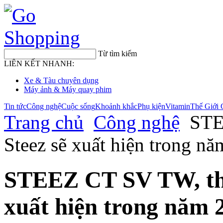
Từ tìm kiếm
LIÊN KẾT NHANH:
Xe & Tàu chuyên dụng
Máy ảnh & Máy quay phim
Tin tức
Công nghệ
Cuộc sống
Khoảnh khắc
Phụ kiện
Vitamin
Thế Giới 
Trang chủ
Công nghệ
STEE
Steez sẽ xuất hiện trong n
STEEZ CT SV TW, thế h
xuất hiện trong năm 