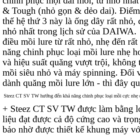
chinh phục mọi dải mồi, từ nhỏ nhất 
& Tough (nhỏ gọn & dẻo dai). Điểm đă
thế hệ thứ 3 này là ống dây rất nh
nhỏ nhất trong lịch sử của DAIWA. T
điều mồi lure từ rất nhỏ, nhẹ đến
năng chinh phục loại mồi lure nhẹ hơn
và hiệu suất quăng vượt trội, khô
mồi siêu nhỏ và máy spinning. Đối v
dành quăng mồi lure lớn - thì đây quả
Steez CT SV TW hướng đến khả năng chinh phục loại mồi cực nhẹ 
+ Steez CT SV TW được làm bằng loạ
liệu đạt được cả độ cứng cao và tr
bảo nhờ được thiết kế khung máy vớ