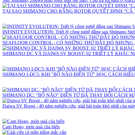
Sau Shimano, Daiwa nhìn rotor như thế nào? Câu trả lời nằm ở 
TẠI SAO SHIMANO CHO RẰNG ROTOR QUYẾT ĐỊNH “CÁ 
INFINITY EVOLUTION: Triết lý công nghệ đằng sau Shimano Stell
SEAFLOOR CONTROL - CÓ NHỮNG THỨ ĐẮT ĐỎ NHƯNG
SHIMANO DC VÀ DAIWA SV BOOST: 02 TRIẾT LÝ KHÁC 
SHIMANO I-DC5: KHI "BỘ NÃO ĐIỆN TỬ" HỌC CÁCH HIỂ
SHIMANO DC: "BỘ NÃO" ĐIỆN TỬ ĐÃ THAY ĐỔI CÁCH 
Daiwa SV Boost - 40 năm nghiên cứu, giải bài toán khó nhất của máy
Cam Hugo, món quà của biển