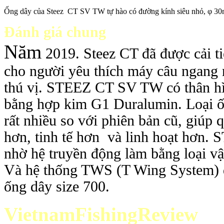
Ống dây của Steez CT SV TW tự hào có đường kính siêu nhỏ, φ 3
Đánh giá chung
Năm
2019. Steez CT đã được cải ti
cho người yêu thích máy câu ngang n
thú vị. STEEZ CT SV TW có thân hì
bằng hợp kim G1 Duralumin. Loại ống
rất nhiều so với phiên bản cũ, giú
hơn, tinh tế hơn và linh hoạt hơ
nhờ hệ truyền động làm bằng loại 
Và hệ thống TWS (T Wing System) đượ
ống dây size 700.
VietnamFishingReview