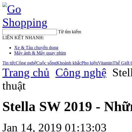
Từ tìm kiếm
LIÊN KẾT NHANH:
Xe & Tàu chuyên dụng
Máy ảnh & Máy quay phim
Tin tức
Công nghệ
Cuộc sống
Khoảnh khắc
Phụ kiện
Vitamin
Thế Giới 
Trang chủ
Công nghệ
Stel
thuật
Stella SW 2019 - Những 
Jan 14, 2019 01:13:03