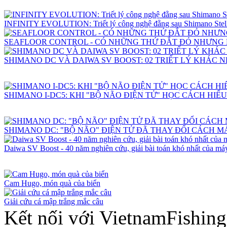
INFINITY EVOLUTION: Triết lý công nghệ đằng sau Shimano Stell
SEAFLOOR CONTROL - CÓ NHỮNG THỨ ĐẮT ĐỎ NHƯNG
SHIMANO DC VÀ DAIWA SV BOOST: 02 TRIẾT LÝ KHÁC 
SHIMANO I-DC5: KHI "BỘ NÃO ĐIỆN TỬ" HỌC CÁCH HIỂ
SHIMANO DC: "BỘ NÃO" ĐIỆN TỬ ĐÃ THAY ĐỔI CÁCH 
Daiwa SV Boost - 40 năm nghiên cứu, giải bài toán khó nhất của máy
Cam Hugo, món quà của biển
Giải cứu cá mập trắng mắc câu
Kết nối với VietnamFishin